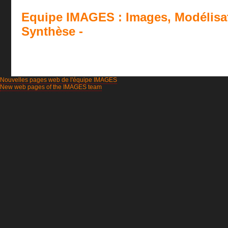
Equipe IMAGES : Images, Modélisat
Synthèse -
Nouvelles pages web de l'équipe IMAGES
New web pages of the IMAGES team